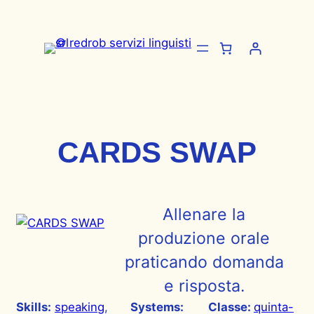
Vai
al
contenuto
CARDS SWAP
Allenare la
produzione orale
praticando domanda
e risposta.
Skills:
speaking
, 
Systems:
Classe:
quinta-