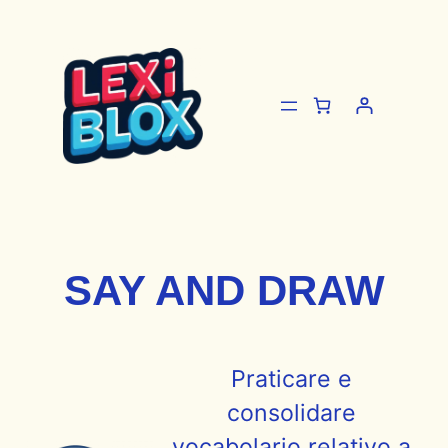
Vai
al
contenuto
SAY AND DRAW
Praticare e
consolidare
vocabolario relativo a