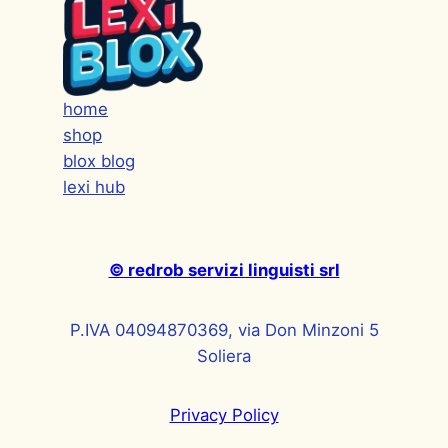
home
shop
blox blog
lexi hub
© redrob servizi linguisti srl
P.IVA 04094870369, via Don Minzoni 5
Soliera
Privacy Policy