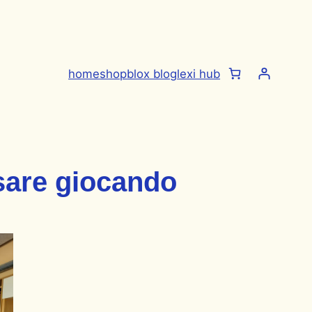
home
shop
blox blog
lexi hub
ssare giocando