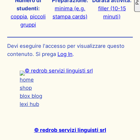
Numero di
Preparazione:
Durata attività:
studenti:
minima (e.g.
filler (10-15
coppia
, 
piccoli
stampa cards)
minuti)
gruppi
Devi eseguire l'accesso per visualizzare questo
contenuto. Si prega
Log In
.
home
shop
blox blog
lexi hub
© redrob servizi linguisti srl